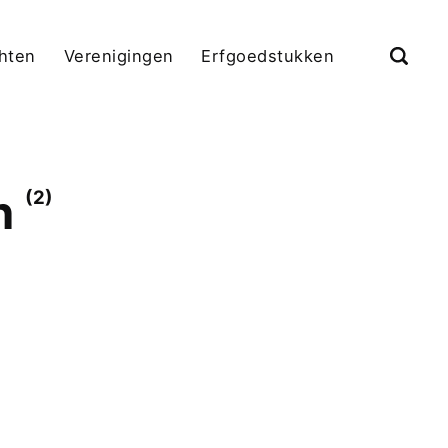
chten
Verenigingen
Erfgoedstukken
en
(2)