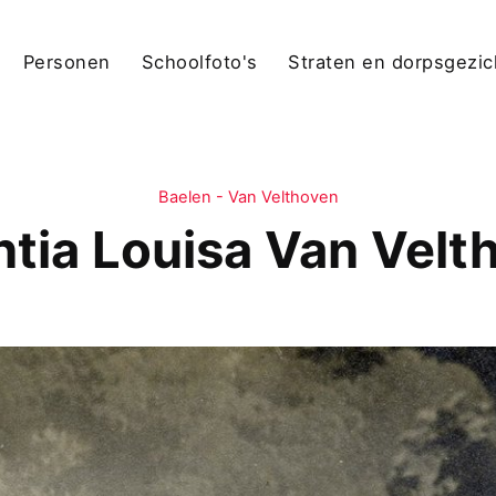
Personen
Schoolfoto's
Straten en dorpsgezi
Baelen - Van Velthoven
ntia Louisa Van Velt