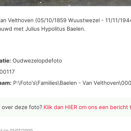
Van Velthoven (05/10/1859 Wuustwezel - 11/11/1944
uwd met Julius Hypolitus Baelen.
atie:
Oudwezelopdefoto
00117
aam:
P:\Foto's\Families\Baelen - Van Velthoven\000
 over deze foto?
Klik dan HIER om ons een bericht 
rkt op 01/01/2000