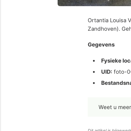
Ortantia Louisa 
Zandhoven). Geh
Gegevens
Fysieke loc
UID:
foto-0
Bestandsn
Weet u meer
Dit artikel is bijgewe