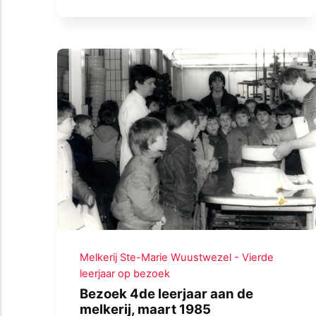
Melkerij Ste-Marie Wuustwezel - Vierde
leerjaar op bezoek
Bezoek 4de leerjaar aan de
melkerij, maart 1985