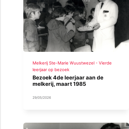
Melkerij Ste-Marie Wuustwezel - Vierde
leerjaar op bezoek
Bezoek 4de leerjaar aan de
melkerij, maart 1985
29/05/2026