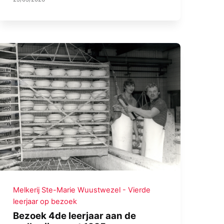
Melkerij Ste-Marie Wuustwezel - Vierde
leerjaar op bezoek
Bezoek 4de leerjaar aan de