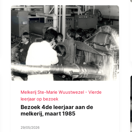
Melkerij Ste-Marie Wuustwezel - Vierde
leerjaar op bezoek
Bezoek 4de leerjaar aan de
melkerij, maart 1985
29/05/2026