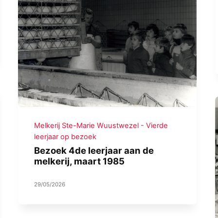
Melkerij Ste-Marie Wuustwezel - Vierde
leerjaar op bezoek
Bezoek 4de leerjaar aan de
melkerij, maart 1985
29/05/2026