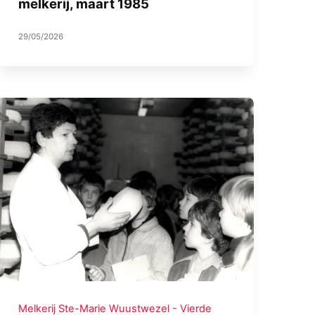
melkerij, maart 1985
29/05/2026
Melkerij Ste-Marie Wuustwezel - Vierde