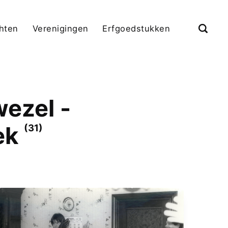
chten
Verenigingen
Erfgoedstukken
ezel -
oek
(31)