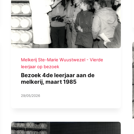
Melkerij Ste-Marie Wuustwezel - Vierde
leerjaar op bezoek
Bezoek 4de leerjaar aan de
melkerij, maart 1985
29/05/2026