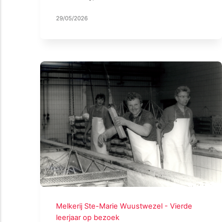
29/05/2026
Melkerij Ste-Marie Wuustwezel - Vierde
leerjaar op bezoek