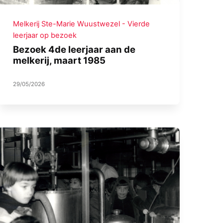
Melkerij Ste-Marie Wuustwezel - Vierde
leerjaar op bezoek
Bezoek 4de leerjaar aan de
melkerij, maart 1985
29/05/2026