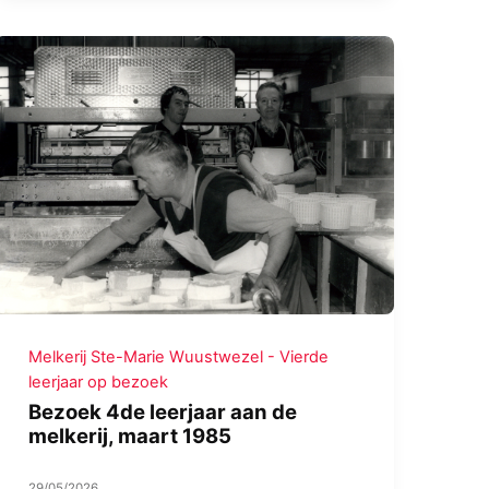
Melkerij Ste-Marie Wuustwezel - Vierde
leerjaar op bezoek
Bezoek 4de leerjaar aan de
melkerij, maart 1985
29/05/2026