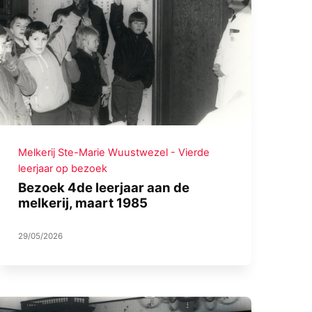
Melkerij Ste-Marie Wuustwezel - Vierde
leerjaar op bezoek
Bezoek 4de leerjaar aan de
melkerij, maart 1985
29/05/2026