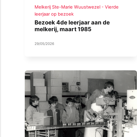
Melkerij Ste-Marie Wuustwezel - Vierde
leerjaar op bezoek
Bezoek 4de leerjaar aan de
melkerij, maart 1985
29/05/2026