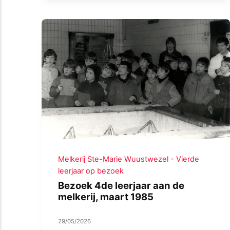
Melkerij Ste-Marie Wuustwezel - Vierde
leerjaar op bezoek
Bezoek 4de leerjaar aan de
melkerij, maart 1985
29/05/2026