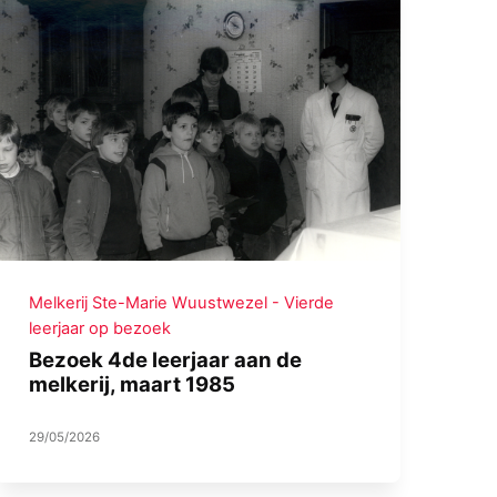
Melkerij Ste-Marie Wuustwezel - Vierde
leerjaar op bezoek
Bezoek 4de leerjaar aan de
melkerij, maart 1985
29/05/2026