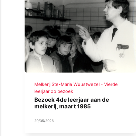
Melkerij Ste-Marie Wuustwezel - Vierde
leerjaar op bezoek
Bezoek 4de leerjaar aan de
melkerij, maart 1985
29/05/2026