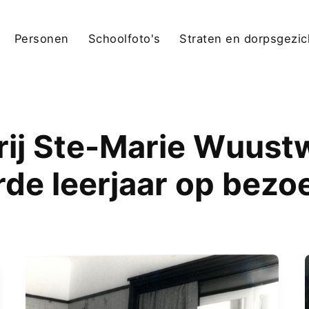
Personen
Schoolfoto's
Straten en dorpsgezi
rij Ste-Marie Wuustw
rde leerjaar op bez