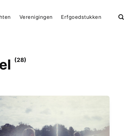
chten
Verenigingen
Erfgoedstukken
el
(28)