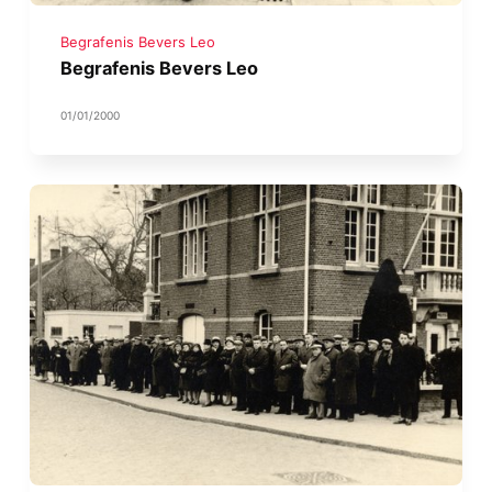
Begrafenis Bevers Leo
Begrafenis Bevers Leo
01/01/2000