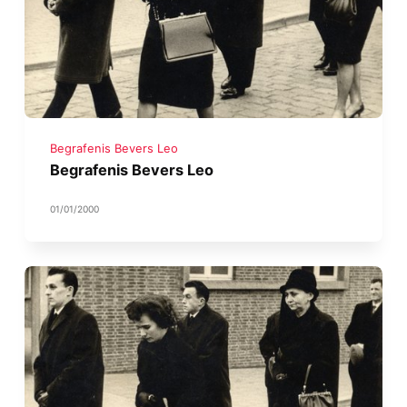
Begrafenis Bevers Leo
Begrafenis Bevers Leo
01/01/2000