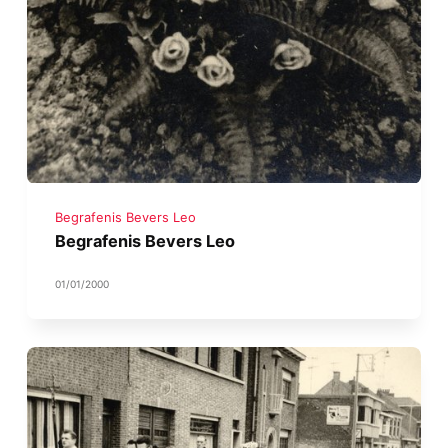
Begrafenis Bevers Leo
Begrafenis Bevers Leo
01/01/2000