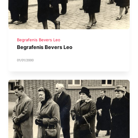
Begrafenis Bevers Leo
Begrafenis Bevers Leo
01/01/2000