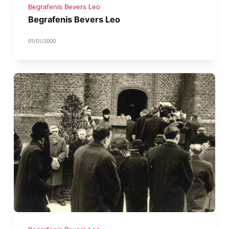
Begrafenis Bevers Leo
Begrafenis Bevers Leo
01/01/2000