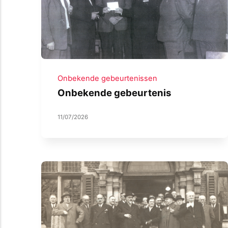
Onbekende gebeurtenissen
Onbekende gebeurtenis
11/07/2026