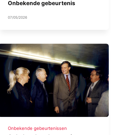
Onbekende gebeurtenis
07/05/2026
Onbekende gebeurtenissen