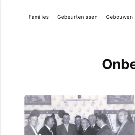
Families
Gebeurtenissen
Gebouwen
Onbe