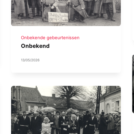
Onbekende gebeurtenissen
Onbekend
13/05/2026