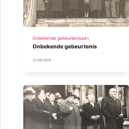
Onbekende gebeurtenissen
Onbekende gebeurtenis
27/06/2026