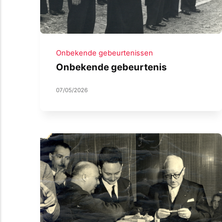
Onbekende gebeurtenissen
Onbekende gebeurtenis
07/05/2026