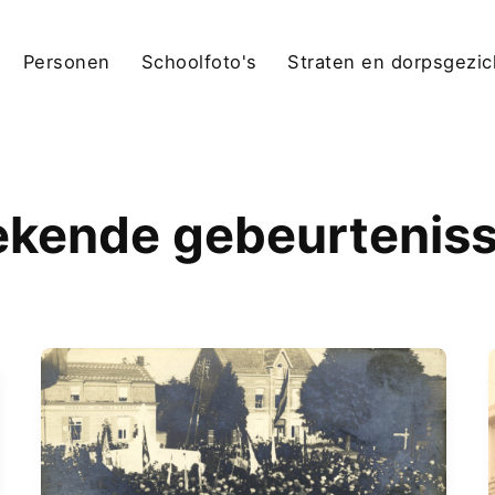
Personen
Schoolfoto's
Straten en dorpsgezi
kende gebeurtenis