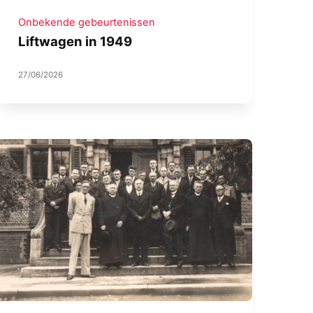
Onbekende gebeurtenissen
Liftwagen in 1949
27/06/2026