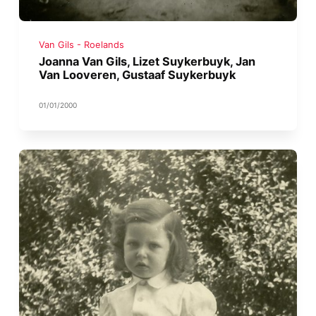
Van Gils - Roelands
Joanna Van Gils, Lizet Suykerbuyk, Jan
Van Looveren, Gustaaf Suykerbuyk
01/01/2000