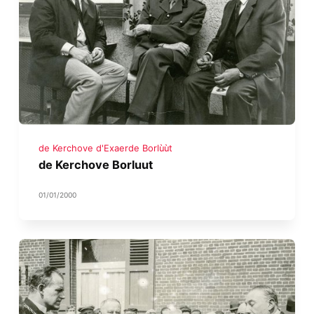
de Kerchove d'Exaerde Borlùùt
de Kerchove Borluut
01/01/2000