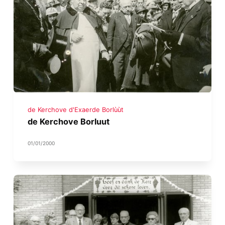
de Kerchove d'Exaerde Borlùùt
de Kerchove Borluut
01/01/2000