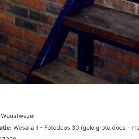
Wuustwezel
atie:
Wesalia II - Fotodoos 30 (gele grote doos - mel