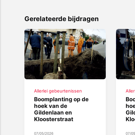
Gerelateerde bijdragen
Allerlei gebeurtenissen
Alle
Boomplanting op de
Boo
hoek van de
hoe
Gildenlaan en
Gil
Kloosterstraat
Klo
07/05/2026
07/0