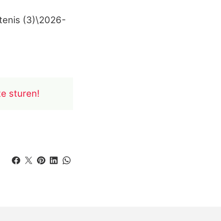
enis (3)\2026-
te sturen!