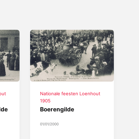
out
Nationale feesten Loenhout
1905
lde
Boerengilde
01/01/2000