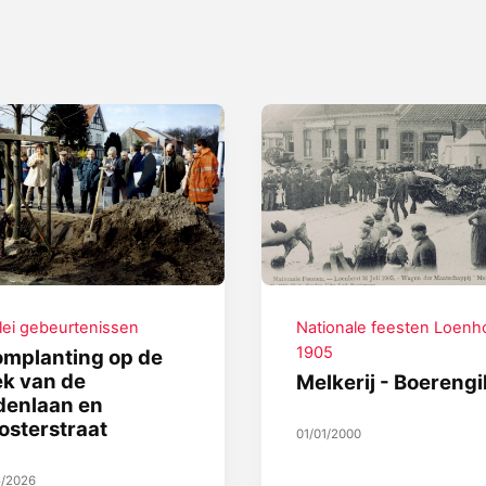
rlei gebeurtenissen
Nationale feesten Loenh
1905
mplanting op de
k van de
Melkerij - Boerengi
denlaan en
osterstraat
01/01/2000
5/2026