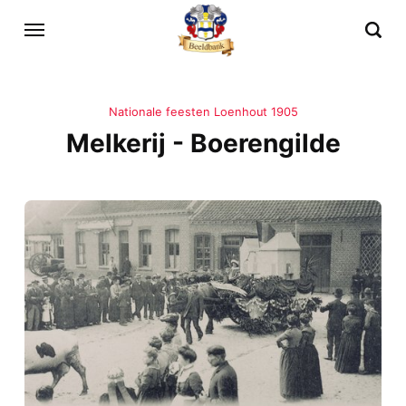
Nationale feesten Loenhout 1905
Melkerij - Boerengilde