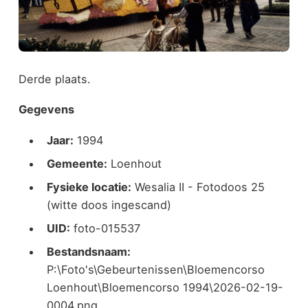
Derde plaats.
Gegevens
Jaar:
1994
Gemeente:
Loenhout
Fysieke locatie:
Wesalia II - Fotodoos 25
(witte doos ingescand)
UID:
foto-015537
Bestandsnaam:
P:\Foto's\Gebeurtenissen\Bloemencorso
Loenhout\Bloemencorso 1994\2026-02-19-
0004.png