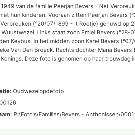
1949 van de familie Peerjan Bevers - Net Verbreu
met hun kinderen. Vooraan zitten Peerjan Bevers (
 Verbreuken (°20/07/1899 - 't Roetje) gehuwd op 2
n Wuustwezel. Links staat zoon Emiel Bevers (°28
den Keybus. In het midden zoon Karel Bevers (°07
ke Van Den Broeck. Rechts dochter Maria Bevers 
Konings. Deze foto is genomen op haar trouwdag i
atie:
Oudwezelopdefoto
000126
aam:
P:\Foto's\Families\Bevers - Anthonissen\0001