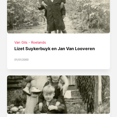
Van Gils - Roelands
Lizet Suykerbuyk en Jan Van Looveren
01/01/2000