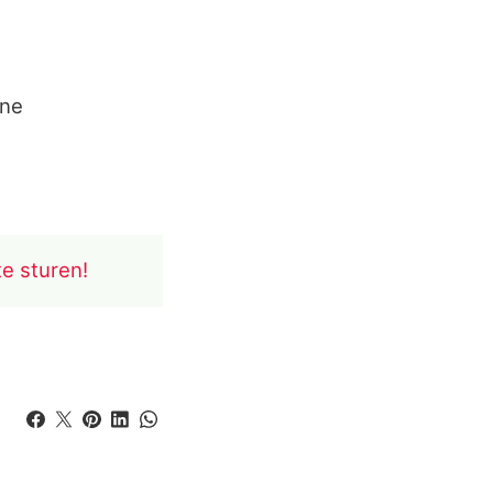
nne
te sturen!