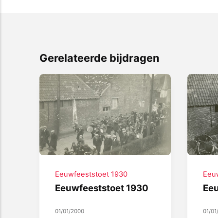
Gerelateerde bijdragen
Eeuwfeeststoet 1930
Eeu
Eeuwfeeststoet 1930
Eeu
01/01/2000
01/01