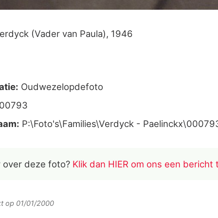
erdyck (Vader van Paula), 1946
atie:
Oudwezelopdefoto
000793
aam:
P:\Foto's\Families\Verdyck - Paelinckx\00079
 over deze foto?
Klik dan HIER om ons een bericht 
rkt op 01/01/2000