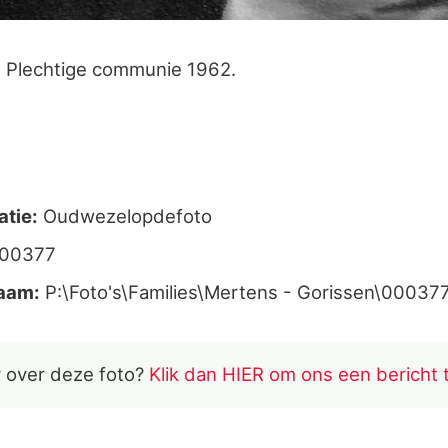
. Plechtige communie 1962.
atie:
Oudwezelopdefoto
000377
aam:
P:\Foto's\Families\Mertens - Gorissen\000377
 over deze foto?
Klik dan HIER om ons een bericht 