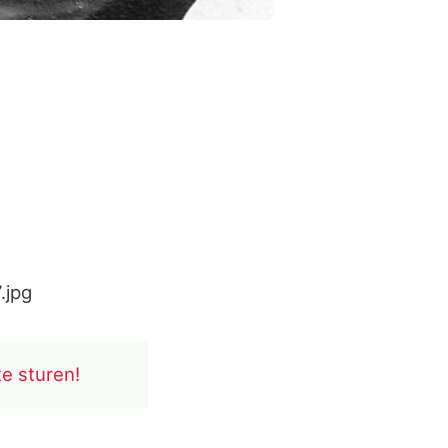
.jpg
te sturen!