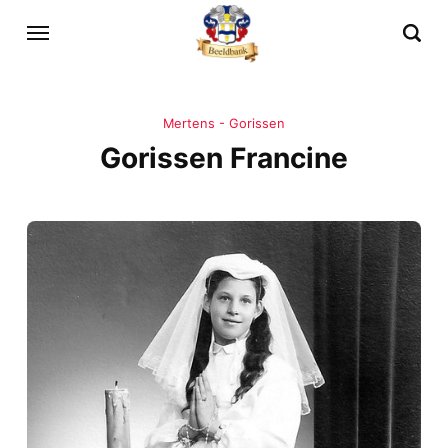
Mertens - Gorissen
Gorissen Francine