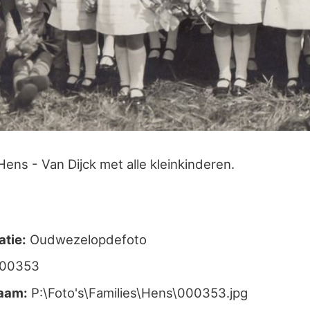
ens - Van Dijck met alle kleinkinderen.
atie:
Oudwezelopdefoto
000353
aam:
P:\Foto's\Families\Hens\000353.jpg