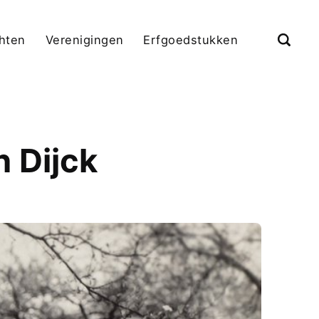
chten
Verenigingen
Erfgoedstukken
n Dijck