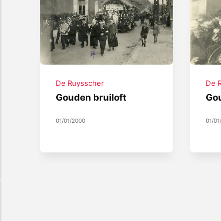
De Ruysscher
De 
Gouden bruiloft
Gou
01/01/2000
01/01