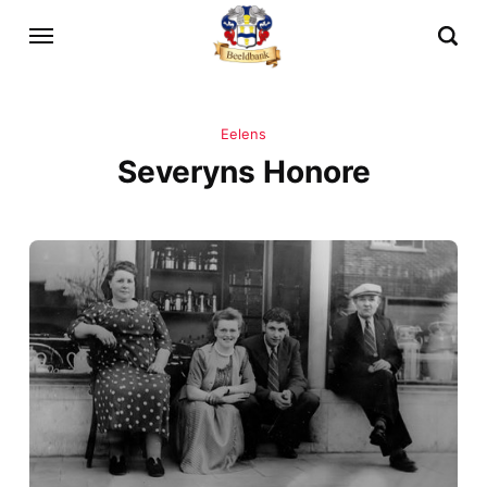
Eelens
Severyns Honore