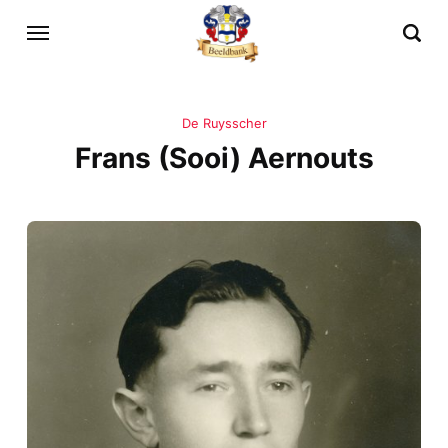
De Ruysscher
Frans (Sooi) Aernouts