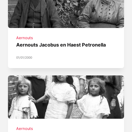
Aernouts
Aernouts Jacobus en Haest Petronella
01/01/2000
Aernouts