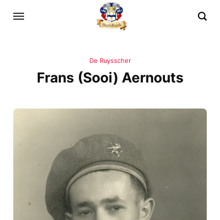
De Ruysscher
Frans (Sooi) Aernouts