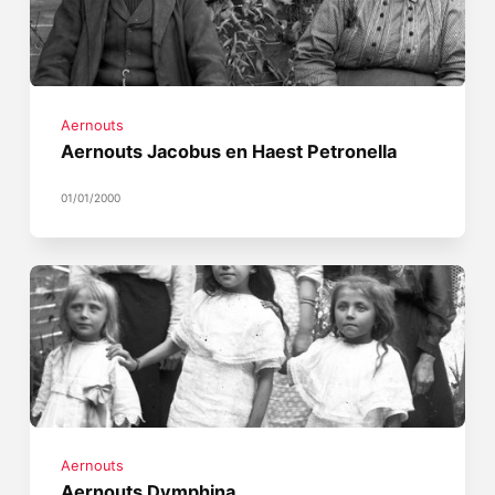
Aernouts
Aernouts Jacobus en Haest Petronella
01/01/2000
Aernouts
Aernouts Dymphina