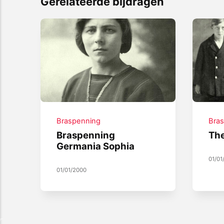
Gerelateerde bijdragen
Braspenning
Bra
Braspenning
The
Germania Sophia
01/01
01/01/2000