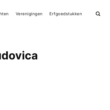
chten
Verenigingen
Erfgoedstukken
udovica