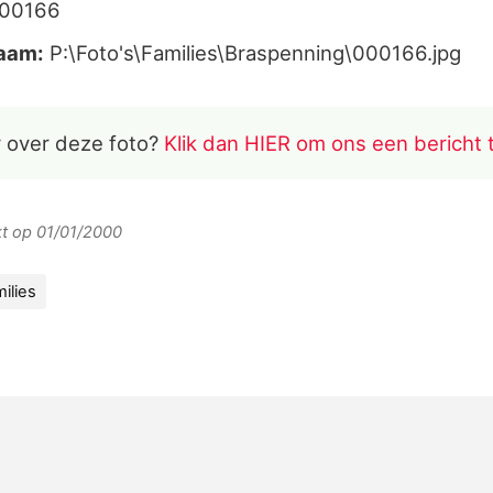
000166
aam:
P:\Foto's\Families\Braspenning\000166.jpg
 over deze foto?
Klik dan HIER om ons een bericht 
rkt op 01/01/2000
ilies