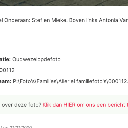
el Onderaan: Stef en Mieke. Boven links Antonia V
atie:
Oudwezelopdefoto
00112
aam:
P:\Foto's\Families\Allerlei familiefoto's\000112
 over deze foto?
Klik dan HIER om ons een bericht 
rkt op 01/01/2000