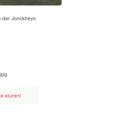
an der Jonckheys
.jpg
te sturen!