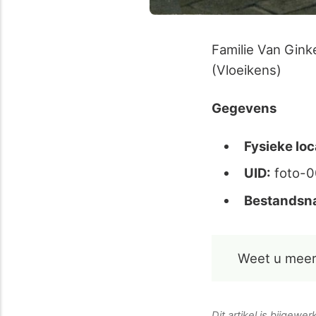
Familie Van Gink
(Vloeikens)
Gegevens
Fysieke loc
UID:
foto-0
Bestandsn
Weet u meer
Dit artikel is bijgewe