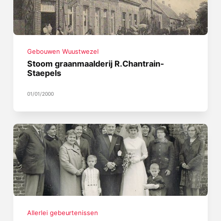
Gebouwen Wuustwezel
Stoom graanmaalderij R.Chantrain-
Staepels
01/01/2000
Allerlei gebeurtenissen