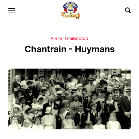
Allerlei familiefoto's
Chantrain - Huymans